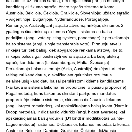
balsuoti tik už partijos sąrašą, bet negali keisti partijos nustatyto
kandidatų eiliškumo sąraše. Atviro sąrašo sistema taikoma
Austrijoje, Belgijoje, Čekijoje, Graikijoje, Slovėnijoje; uždaro sąrašo
– Argentinoje, Bulgarijoje, Nyderlanduose, Portugalijoje,
Rumunijoje. Atsižvelgiant į sąrašo atvirumą rinkėjui, skiriamos 2
ypatingos šios rinkimų sistemos rūšys – sistema su balsų
padalijimu (angl. vote-splitting system, panachage) ir perkeliamojo
balso sistema (angl. single transferable vote). Pirmuoju atveju
rinkėjas turi tiek balsų, kiek apygardoje renkama atstovų, be to,
rinkėjas balsus gali paskirstyti vieno sąrašo arba kelių atskirų
sąrašų kandidatams (Liuksemburgas, Malta, Šveicarija).
Perkeliamojo balso sistemoje (Airija, Australija) rinkėjas turi teisę
reitinguoti kandidatus, o skaičiuojant galutinius rezultatus
nelaimėjusių kandidatų balsai perskirstomi kitiems kandidatams
(kai kada ši sistema laikoma ne proporcine, o pusiau proporcine).
Pagal metodą, kuris taikomas skirstant partijoms mandatus
proporcinėje rinkimų sistemoje, skiriamos didžiausios liekanos
(angl. largest remainder), kai apskaičiuojama balsų kvota (Hare ir
Droop metodai), ir didžiausio vidurkio (angl. higest average), kai
apskaičiuojamas balsų vidurkis (D’Hondt ir modifikuotas Sainte-
Lague metodai), sistemos. Didžiausios liekanos metodas taikomas
Austrijoje, Belgijoje, Danijoje, Graikijoje, Čekijoje; didžiausio