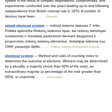
system is the result of complex negotiations, compromises, and
experiments conducted over the years leading up to and following
independence from British colonial rule in 1970. A number of
devices have been… …
Wikipedia
mixed electoral system
— mišrioji sistema statusas T sritis
Politika apibrėžtis Rinkimų sistemos tipas, kai rinkimų laimėtojas
nustatomas ir mandatai paskirstomi derinant daugumos ir
proporcinės rinkimų sistemų elementus. Vokietijoje taikoma nuo
1949; pasaulyje išplito… …
Politikos mokslų enciklopedinis žodynas
electoral system
— Method and rules of counting votes to
determine the outcome of elections. Winners may be determined
by a plurality, a majority (more than 50% of the vote), an
extraordinary majority (a percentage of the vote greater than
50%), or unanimity.… …
Universalium