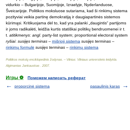
vidurkio – Bulgarijoje, Suomijoje, Izraelyje, Nyderlanduose,
Šveicarijoje. Politikos moksluose sutariama, kad ši rinkimų sistema
pozityviai veikia partinę demokratiją ir daugiapartinės sistemos
kūrimąsi. Kritikuojama dėl to, kad yra palanki „daugintis“ partijoms
ir joms radikalėti, leidžia kurtis statiškai politikų bendruomenei ir t.
t.
atitikmenys
:
angl.
party-list system; proportional electoral system
ryšiai
:
susijęs terminas
–
mišrioji sistema
susijęs terminas
–
rinkimų formulė
susijęs terminas
–
rinkimų sistema
Politikos mokslų enciklopedinis žodynas. – Vilnius: Vilniaus universiteto leidykla
.
Algimantas Jankauskas
.
2007
.
Игры ⚽
Поможем написать реферат
proporcinė sistema
pasaulinis karas