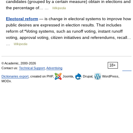
candidates (grouped by a certain measure) obtain in elections and
the percentage of… …
Wikipedia
Electoral reform
— is change in electoral systems to improve how
public desires are expressed in election results. That includes
reform of:*Voting systems, such as runoff voting, instant runoff
voting, approval voting, citizen initiatives and referendums, recall…
…
Wikipedia
© Academic, 2000-2026
18+
Contact us:
Technical Support
,
Advertising
Dictionaries export
, created on PHP,
Joomla,
Drupal,
WordPress,
MODx.