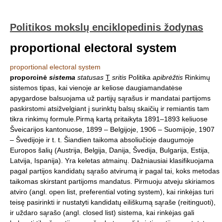
Politikos mokslų enciklopedinis žodynas
proportional electoral system
proportional electoral system
proporcinė
sistema
statusas
T
sritis
Politika
apibrėžtis
Rinkimų
sistemos tipas, kai vienoje ar keliose daugiamandatėse
apygardose balsuojama už partijų sąrašus ir mandatai partijoms
paskirstomi atsižvelgiant į surinktų balsų skaičių ir remiantis tam
tikra rinkimų formule.Pirmą kartą pritaikyta 1891–1893 keliuose
Šveicarijos kantonuose, 1899 – Belgijoje, 1906 – Suomijoje, 1907
– Švedijoje ir t. t. Šiandien taikoma absoliučioje daugumoje
Europos šalių (Austrija, Belgija, Danija, Švedija, Bulgarija, Estija,
Latvija, Ispanija). Yra keletas atmainų. Dažniausiai klasifikuojama
pagal partijos kandidatų sąrašo atvirumą ir pagal tai, koks metodas
taikomas skirstant partijoms mandatus. Pirmuoju atveju skiriamos
atviro (angl. open list, preferential voting system), kai rinkėjas turi
teisę pasirinkti ir nustatyti kandidatų eiliškumą sąraše (reitinguoti),
ir uždaro sąrašo (angl. closed list) sistema, kai rinkėjas gali